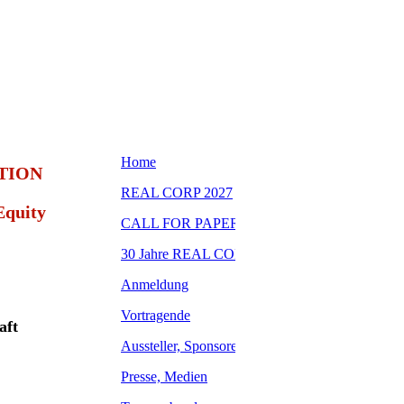
TION
Equity
aft