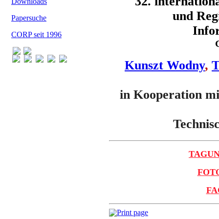
32. internatio
Downloads
und Regi
Papersuche
Info
CORP seit 1996
Kunszt Wodny
,
T
in Kooperation mi
Technis
TAGUN
FOTO
FA
Print page