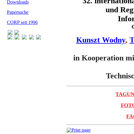
32. internatio
Downloads
und Regi
Papersuche
Info
CORP seit 1996
Kunszt Wodny
,
T
in Kooperation mi
Technis
TAGUN
FOTO
FA
Print page