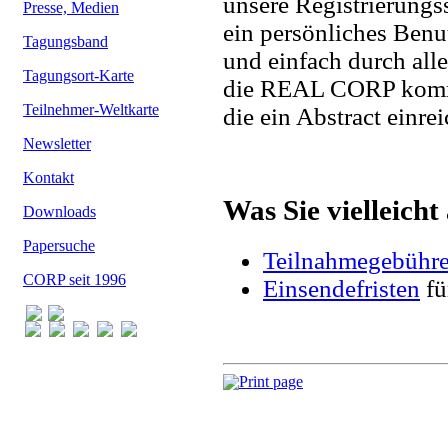
unsere Registrierungs
Presse, Medien
ein persönliches Benu
Tagungsband
und einfach durch all
Tagungsort-Karte
die REAL CORP komme
Teilnehmer-Weltkarte
die ein Abstract einre
Newsletter
Kontakt
Was Sie vielleicht
Downloads
Papersuche
Teilnahmegebühr
CORP seit 1996
Einsendefristen
fü
Print page