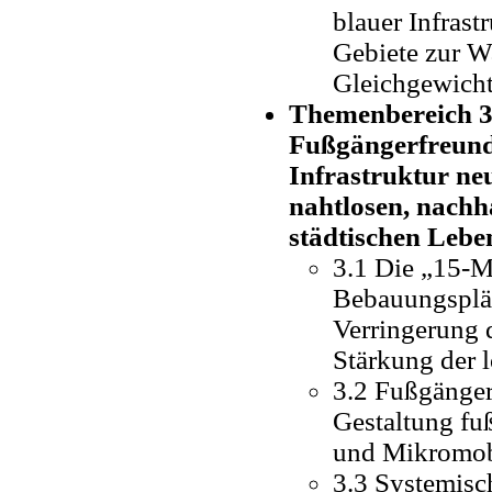
blauer Infrastr
Gebiete zur W
Gleichgewich
Themenbereich 3: 
Fußgängerfreundl
Infrastruktur ne
nahtlosen, nachh
städtischen Lebe
3.1 Die „15-M
Bebauungsplän
Verringerung
Stärkung der l
3.2 Fußgänger
Gestaltung fu
und Mikromobi
3.3 Systemisch