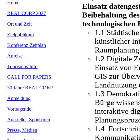
Home
Einsatz datenges
REAL CORP 2027
Beibehaltung des
technologischen 
Ort und Zeit
1.1 Städtisch
Zielpublikum
künstlicher In
Konferenz-Zeitplan
Raumplanung 
Anreise
1.2 Digitale 
Einsatz von 
Tourismus-Info
GIS zur Über
CALL FOR PAPERS
Landnutzung 
30 Jahre REAL CORP
1.3 Demokrati
Anmeldung
Bürgerwissens
Vortragende
interaktive di
Planungsproz
Aussteller, Sponsoren
1.4 Fortschrit
Presse, Medien
Kommunikati