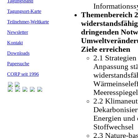
Tagungsband
Informationss
Tagungsort-Karte
Themenbereich 2:
Teilnehmer-Weltkarte
widerstandsfähi
dringenden Notwe
Newsletter
Umweltveränderu
Kontakt
Ziele erreichen
Downloads
2.1 Strategie
Papersuche
Anpassung stä
widerstandsfä
CORP seit 1996
Wärmeinseleff
Meeresspiege
2.2 Klimaneut
Dekarbonisieru
Energien und e
Stoffwechsel
2.3 Nature-bas