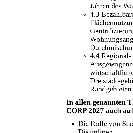
Jahren des Wa
4.3 Bezahlbar
Flächennutzun
Gentrifizieru
Wohnungsange
Durchmischun
4.4 Regional-
Ausgewogene 
wirtschaftlic
Dreistädtegeb
Randgebieten
In allen genannten 
CORP 2027 auch auf 
Die Rolle von St
Disziplinen,