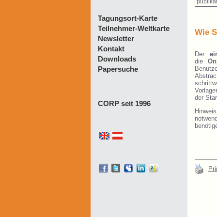
publika
Tagungsort-Karte
Teilnehmer-Weltkarte
Wie S
Newsletter
Kontakt
Der
e
Downloads
die
On
Benutz
Papersuche
Abstra
schritt
Vorlage
der Sta
CORP seit 1996
Hinwei
notwend
benötig
Pri