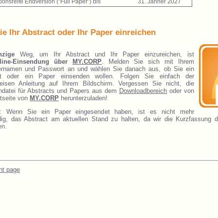
tionsreife Endversion ("Full Paper") bis
31. Jänner 2027
ie Ihr Abstract oder Ihr Paper einreichen
inzige
Weg, um Ihr Abstract und Ihr Paper einzureichen, ist
line-Einsendung über
MY.CORP
. Melden Sie sich mit Ihrem
ernamen und Passwort an und wählen Sie danach aus, ob Sie ein
ct oder ein Paper einsenden wollen. Folgen Sie einfach der
weisen Anleitung auf Ihrem Bildschirm. Vergessen Sie nicht, die
ndatei für Abstracts und Papers aus dem
Downloadbereich
oder von
rtseite von
MY.CORP
herunterzuladen!
s: Wenn Sie ein Paper eingesendet haben, ist es nicht mehr
ig, das Abstract am aktuellen Stand zu halten, da wir die Kurzfassung 
en.
nt page