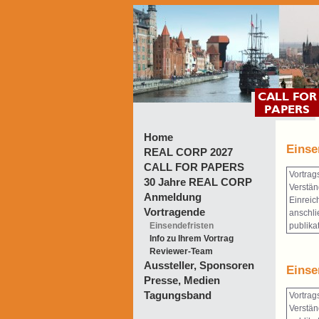
Home
Einse
REAL CORP 2027
CALL FOR PAPERS
Vortrag
30 Jahre REAL CORP
Verstän
Anmeldung
Einreic
Vortragende
anschl
Einsendefristen
publika
Info zu Ihrem Vortrag
Reviewer-Team
Aussteller, Sponsoren
Einse
Presse, Medien
Tagungsband
Vortrag
Verstän